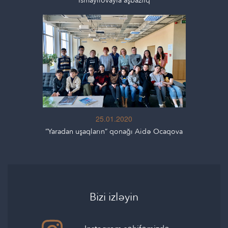
İsmayılovayla aşbazlıq
25.01.2020
”Yaradan uşaqların” qonağı Aidə Ocaqova
Bizi izləyin