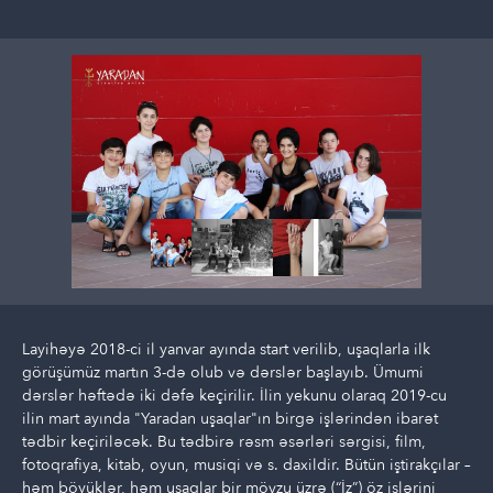
Layihəyə 2018-ci il yanvar ayında start verilib, uşaqlarla ilk
görüşümüz martın 3-də olub və dərslər başlayıb. Ümumi
dərslər həftədə iki dəfə keçirilir. İlin yekunu olaraq 2019-cu
ilin mart ayında "Yaradan uşaqlar"ın birgə işlərindən ibarət
tədbir keçiriləcək. Bu tədbirə rəsm əsərləri sərgisi, film,
fotoqrafiya, kitab, oyun, musiqi və s. daxildir. Bütün iştirakçılar –
həm böyüklər, həm uşaqlar bir mövzu üzrə (“İz”) öz işlərini