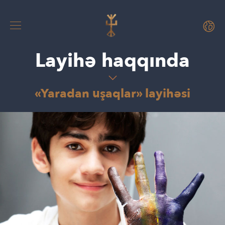
Layihə haqqında
«Yaradan uşaqlar» layihəsi