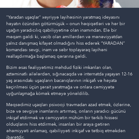
"Yaradan uşaqlar" xeyriyyə layihəsinin yaratmaq ideyasını
həyatın özündən götürmüşük — onun həqiqətləri və hər bir
uşağın yaradıcılıq qabiliyyətinə olan inamından. Elə bir
məqam gəldi ki, vacib olan amillərdən və mənəviyyatdan
yalnız danışmaq kifayət olmadığını hiss edərək “YARADAN”
komandası sevgi, inam və səbr toplayaraq layihəni
reallaşdırmağa başlamaq qərarına gəldi.
Bizim əsas fəaliyyətimiz məhdud fiziki imkanları olan,
aztəminatlı ailələrdən, sığınacaqda və internatda yaşayan 12-16
yaş arasındakı uşaqların bacarıqlarının inkişafı və həyata
keçirilməsi üçün şərait yaratmağa və onlara cəmiyyətə
uyğunlaşmağa kömək etməyə yönəldilib.
Məqsədimiz uşaqları psixooji travmadan azad etmək, özlərinə,
bizə və sevgiyə inamlarını artırmaq, onların yaradıcı gücünü
inkişaf etdirmək və cəmiyyətin mühüm bir tərkib hissəsi
olduqlarını hiss etdirmək, insanları bir araya gətirən
əhəmiyyəti anlamaq, qabiliyyəti inkişaf və tətbiq etməkdən
ibarətdir.