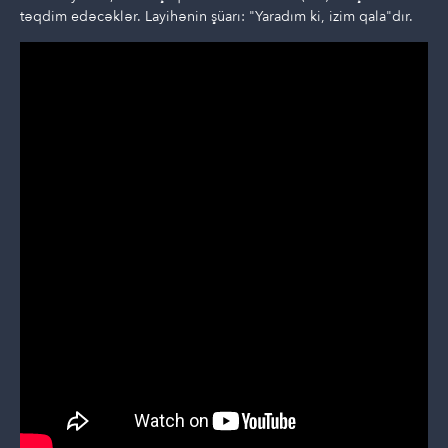
təqdim edəcəklər. Layihənin şüarı: "Yaradım ki, izim qala"dır.