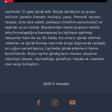
Layihədə 12 uşaq iştirak edir. Böyük iştirakçılar üç qrupa
bölünür: yaradıcı (rəssam, musiqiçi, yazıçı, fotoqraf, rejissor,
rəqqas, qida üzrə ustad), pedaqoji (müəllim—psixoloqlar) və
təşkilati və ya inzibati. Böyüklərdən ibarət qrupların tərkibi
artıq formalaşdığına baxmayaraq bu layihəyə qatılmaq
istəyənlər hələ də var. Bu halda, biz onların iştirakı ehtimalı,
imkanları və iştirak forması üzərində birgə düşünərək razılaşıb,
ən uyğun variant tapırıq. Layihədə iştirak edənlərin hamısı
könüllülərdir. Bütün layihə iştirakçılarını mənəvi dəyərlər
üstünlüyü ideyası, xeyirxahlığa, gözəlliyə, həyata və insanlara
olan sevgi birləşdirir.
2020 © Yaradan